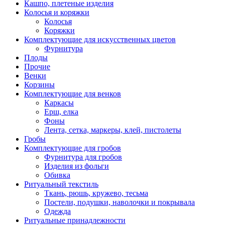
Кашпо, плетеные изделия
Колосья и коряжки
Колосья
Коряжки
Комплектующие для искусственных цветов
Фурнитура
Плоды
Прочие
Венки
Корзины
Комплектующие для венков
Каркасы
Ерш, елка
Фоны
Лента, сетка, маркеры, клей, пистолеты
Гробы
Комплектующие для гробов
Фурнитура для гробов
Изделия из фольги
Обивка
Ритуальный текстиль
Ткань, рюшь, кружево, тесьма
Постели, подушки, наволочки и покрывала
Одежда
Ритуальные принадлежности