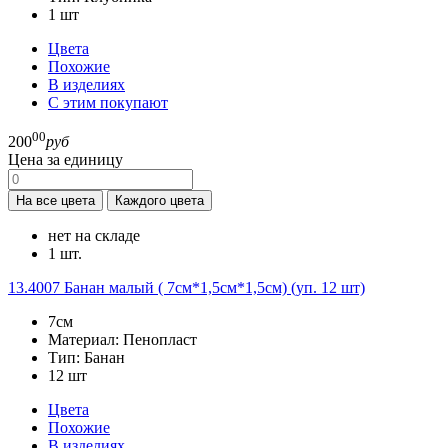
1
шт
Цвета
Похожие
В изделиях
С этим покупают
00
200
руб
Цена за единицу
На все цвета
Каждого цвета
нет на складе
1 шт.
13.4007
Банан малый ( 7см*1,5см*1,5см) (уп. 12 шт)
7см
Материал:
Пенопласт
Тип:
Банан
12
шт
Цвета
Похожие
В изделиях